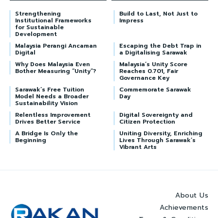
Strengthening
Build to Last, Not Just to
Institutional Frameworks
Impress
for Sustainable
Development
Malaysia Perangi Ancaman
Escaping the Debt Trap in
Digital
a Digitalising Sarawak
Why Does Malaysia Even
Malaysia’s Unity Score
Bother Measuring “Unity”?
Reaches 0.701, Fair
Governance Key
Sarawak’s Free Tuition
Commemorate Sarawak
Model Needs a Broader
Day
Sustainability Vision
Relentless Improvement
Digital Sovereignty and
Drives Better Service
Citizen Protection
A Bridge Is Only the
Uniting Diversity, Enriching
Beginning
Lives Through Sarawak’s
Vibrant Arts
About Us
Achievements