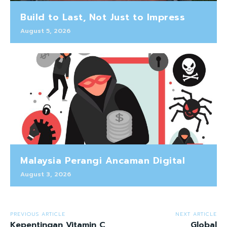
Build to Last, Not Just to Impress
August 5, 2026
Malaysia Perangi Ancaman Digital
August 3, 2026
PREVIOUS ARTICLE
NEXT ARTICLE
Kepentingan Vitamin C
Global