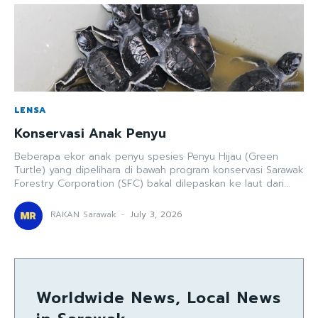
LENSA
Konservasi Anak Penyu
Beberapa ekor anak penyu spesies Penyu Hijau (Green
Turtle) yang dipelihara di bawah program konservasi Sarawak
Forestry Corporation (SFC) bakal dilepaskan ke laut dari...
RAKAN Sarawak
-
July 3, 2026
Worldwide News, Local News