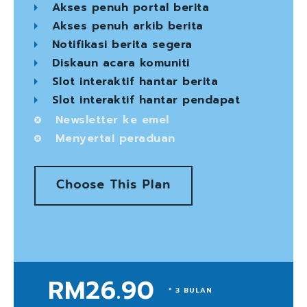
Akses penuh portal berita
Akses penuh arkib berita
Notifikasi berita segera
Diskaun acara komuniti
Slot interaktif hantar berita
Slot interaktif hantar pendapat
Newsletter ke emel
Menyertai peraduan
RM26.90
* 3 BULAN