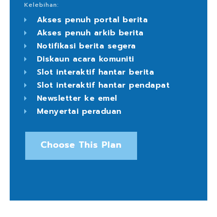
Kelebihan:
Akses penuh portal berita
Akses penuh arkib berita
Notifikasi berita segera
Diskaun acara komuniti
Slot interaktif hantar berita
Slot interaktif hantar pendapat
Newsletter ke emel
Menyertai peraduan