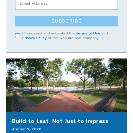
SUBSCRIBE
I have read and accepted the
Terms of Use
and
Privacy Policy
of the website and company.
Build to Last, Not Just to Impress
August 5, 2026