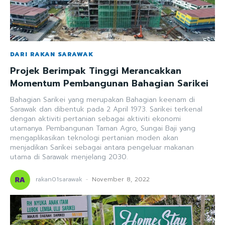
DARI RAKAN SARAWAK
Projek Berimpak Tinggi Merancakkan
Momentum Pembangunan Bahagian Sarikei
Bahagian Sarikei yang merupakan Bahagian keenam di
Sarawak dan dibentuk pada 2 April 1973. Sarikei terkenal
dengan aktiviti pertanian sebagai aktiviti ekonomi
utamanya. Pembangunan Taman Agro, Sungai Baji yang
mengaplikasikan teknologi pertanian moden akan
menjadikan Sarikei sebagai antara pengeluar makanan
utama di Sarawak menjelang 2030.
rakan01sarawak
-
November 8, 2022