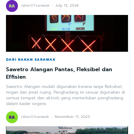
rakan07sarawak
-
July 13, 2024
DARI RAKAN SARAWAK
Sawetro Alangan Pantas, Fleksibel dan
Effisien
Sawetro Alangan mudah digunakan kerana ianya fleksibel,
ringan dan jimat ruang. Penghadang ini sesuai digunakan di
semua tempat dan aktiviti yang memerlukan penghadang
dalam kadar segera.
rakan01sarawak
-
November 11, 2023