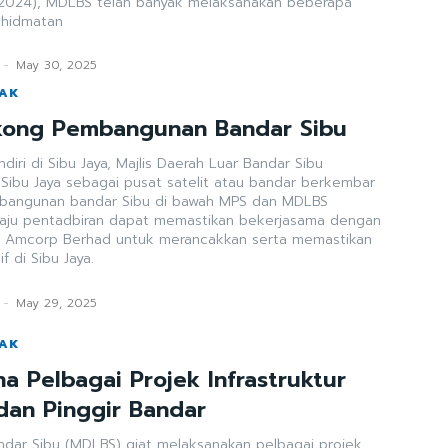
2024), MDLBS telah banyak melaksanakan beberapa
khidmatan
-
May 30, 2025
WAK
okong Pembangunan Bandar Sibu
diri di Sibu Jaya, Majlis Daerah Luar Bandar Sibu
 Sibu Jaya sebagai pusat satelit atau bandar berkembar
bangunan bandar Sibu di bawah MPS dan MDLBS
raju pentadbiran dapat memastikan bekerjasama dengan
ti Amcorp Berhad untuk merancakkan serta memastikan
 di Sibu Jaya.
-
May 29, 2025
WAK
a Pelbagai Projek Infrastruktur
dan Pinggir Bandar
andar Sibu (MDLBS) giat melaksanakan pelbagai projek