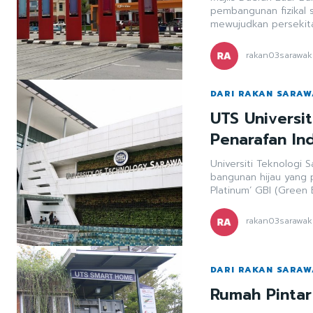
pembangunan fizikal 
mewujudkan persekitar
rakan03sarawak
DARI RAKAN SARA
UTS Universit
Penarafan In
Universiti Teknologi 
bangunan hijau yang 
Platinum’ GBI (Green B
rakan03sarawak
DARI RAKAN SARA
Rumah Pintar