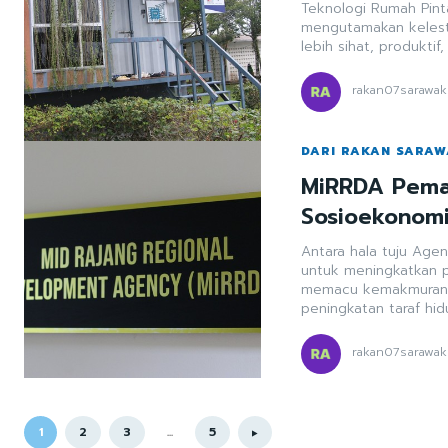
Teknologi Rumah Pint
mengutamakan kelest
lebih sihat, produktif
rakan07sarawak
DARI RAKAN SARA
MiRRDA Pem
Sosioekonomi
Antara hala tuju Age
untuk meningkatkan 
memacu kemakmuran e
peningkatan taraf hid
rakan07sarawak
1
2
3
...
5