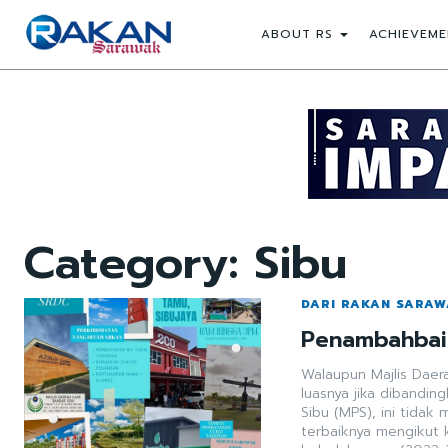
ABOUT RS
ACHIEVEME
Category:
Sibu
DARI RAKAN SARA
Penambahbai
Walaupun Majlis Daer
luasnya jika dibandi
Sibu (MPS), ini tid
terbaiknya mengikut k