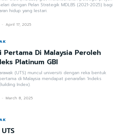
selari dengan Pelan Strategik MDLBS (2021-2025) bagi
an hidup yang lestari.
-
April 17, 2025
WAK
i Pertama Di Malaysia Peroleh
deks Platinum GBI
Sarawak (UTS) muncul universiti dengan reka bentuk
pertama di Malaysia mendapat penarafan ‘Indeks
uilding Index).
-
March 8, 2025
WAK
 UTS