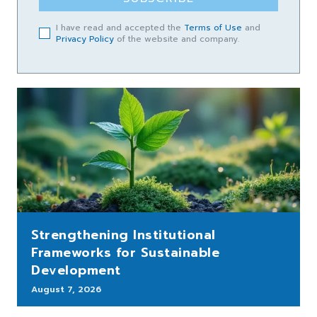
I have read and accepted the
Terms of Use
and
Privacy Policy
of the website and company.
Strengthening Institutional
Frameworks for Sustainable
Development
August 7, 2026