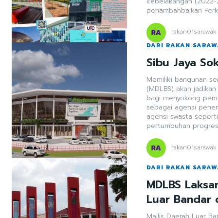
kebelakangan (2022-
penambahbaikan Per
rakan01sarawak
DARI RAKAN SARA
Sibu Jaya S
Memiliki bangunan sen
(MDLBS) akan jadikan
bagi menyokong pem
sebagai agensi pene
agensi swasta seper
pertumbuhan progresif
rakan01sarawak
DARI RAKAN SARA
MDLBS Laksan
Luar Bandar 
Majlis Daerah Luar B