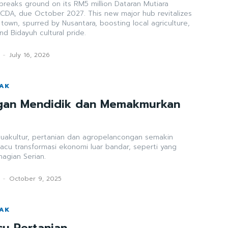
breaks ground on its RM5 million Dataran Mutiara
CDA, due October 2027. This new major hub revitalizes
town, spurred by Nusantara, boosting local agriculture,
nd Bidayuh cultural pride.
-
July 16, 2026
WAK
gan Mendidik dan Memakmurkan
akuakultur, pertanian dan agropelancongan semakin
acu transformasi ekonomi luar bandar, seperti yang
agian Serian.
-
October 9, 2025
WAK
u Pertanian