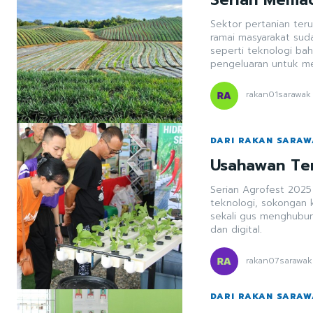
Sektor pertanian ter
ramai masyarakat su
seperti teknologi ba
pengeluaran untuk m
rakan01sarawak
DARI RAKAN SARA
Usahawan Tem
Serian Agrofest 2025
teknologi, sokongan 
sekali gus menghubu
dan digital.
rakan07sarawak
DARI RAKAN SARA