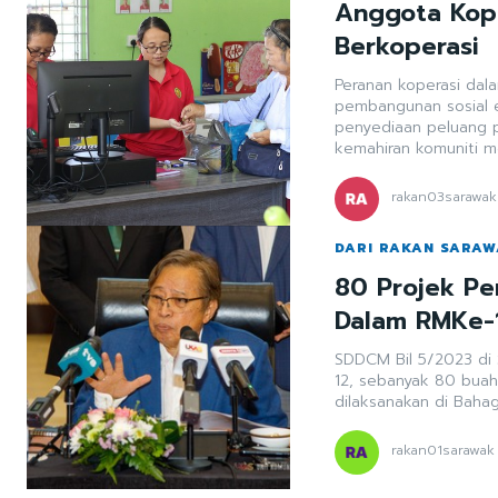
Anggota Kope
Berkoperasi
Peranan koperasi dal
pembangunan sosial e
penyediaan peluang p
kemahiran komuniti mel
rakan03sarawak
DARI RAKAN SARA
80 Projek Pe
Dalam RMKe-
SDDCM Bil 5/2023 di
12, sebanyak 80 buah
dilaksanakan di Bahag
rakan01sarawak