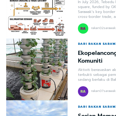
In July 2026, Tebedu 
square, funded by GK
Sarawak's key border 
cross-border trade, a
rakan02sarawak
DARI RAKAN SARA
Ekopelancon
Komuniti
Aktiviti berasaskan 
terbukti sebagai pem
sedang berlaku di Bah
rakan07sarawak
DARI RAKAN SARA
Serian Memac