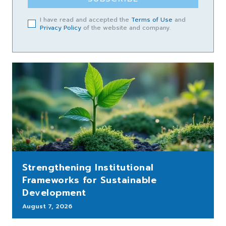
I have read and accepted the
Terms of Use
and
Privacy Policy
of the website and company.
Strengthening Institutional
Frameworks for Sustainable
Development
August 7, 2026