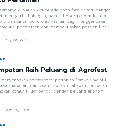
utamanya di Serian kini berada pada fasa baharu dengan
dah mengambil bahagian, namun beberapa pendekatan
haru dan pintar perlu diaplikasikan bagi menggandakan
emenuhi permintaan dan memperluaskan pasaran luar.
-
May 28, 2025
WAK
patan Raih Peluang di Agrofest
 menyerlahkan transformasi pertanian Sarawak melalui
keusahawanan, dan kisah inspirasi usahawan tempatan
ngkan komuniti luar bandar dengan peluang ekonomi
-
May 26, 2025
WAK