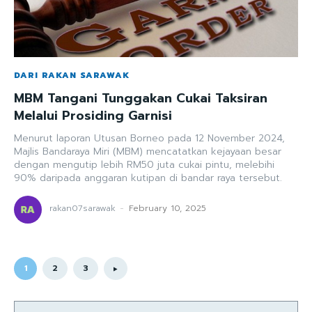
DARI RAKAN SARAWAK
MBM Tangani Tunggakan Cukai Taksiran
Melalui Prosiding Garnisi
Menurut laporan Utusan Borneo pada 12 November 2024,
Majlis Bandaraya Miri (MBM) mencatatkan kejayaan besar
dengan mengutip lebih RM50 juta cukai pintu, melebihi
90% daripada anggaran kutipan di bandar raya tersebut.
rakan07sarawak
-
February 10, 2025
1
2
3