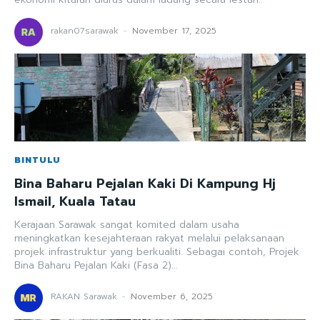
rakan07sarawak
-
November 17, 2025
BINTULU
Bina Baharu Pejalan Kaki Di Kampung Hj
Ismail, Kuala Tatau
Kerajaan Sarawak sangat komited dalam usaha
meningkatkan kesejahteraan rakyat melalui pelaksanaan
projek infrastruktur yang berkualiti. Sebagai contoh, Projek
Bina Baharu Pejalan Kaki (Fasa 2)...
RAKAN Sarawak
-
November 6, 2025