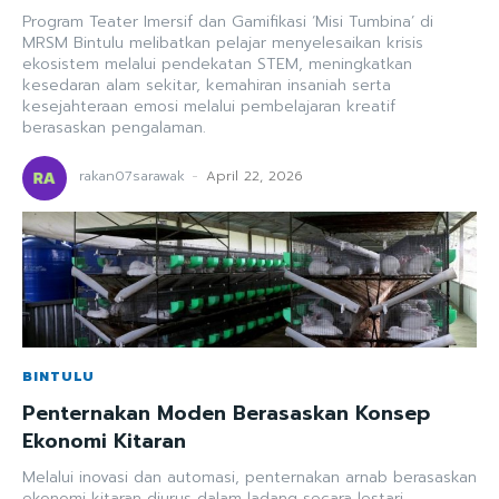
Program Teater Imersif dan Gamifikasi ‘Misi Tumbina’ di
MRSM Bintulu melibatkan pelajar menyelesaikan krisis
ekosistem melalui pendekatan STEM, meningkatkan
kesedaran alam sekitar, kemahiran insaniah serta
kesejahteraan emosi melalui pembelajaran kreatif
berasaskan pengalaman.
rakan07sarawak
-
April 22, 2026
BINTULU
Penternakan Moden Berasaskan Konsep
Ekonomi Kitaran
Melalui inovasi dan automasi, penternakan arnab berasaskan
ekonomi kitaran diurus dalam ladang secara lestari.