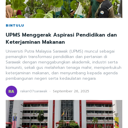
BINTULU
UPMS Menggerak Aspirasi Pendidikan dan
Keterjaminan Makanan
Universiti Putra Malaysia Sarawak (UPMS) muncul sebagai
pemangkin transformasi pendidikan dan pertanian di
Sarawak dengan menggabungkan akademik, industri serta
komuniti, sekali gus melahirkan tenaga mahir, memperkukuh
keterjaminan makanan, dan menyumbang kepada agenda
pembangunan negeri serta kedaulatan negara.
rakan07sarawak
-
September 26, 2025