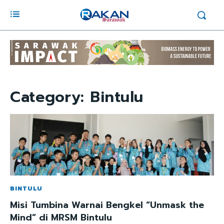
Category:
Bintulu
BINTULU
Misi Tumbina Warnai Bengkel “Unmask the
Mind” di MRSM Bintulu