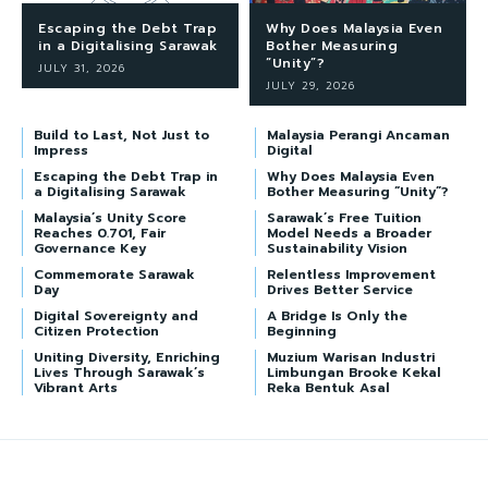
Escaping the Debt Trap
Why Does Malaysia Even
in a Digitalising Sarawak
Bother Measuring
“Unity”?
JULY 31, 2026
JULY 29, 2026
Build to Last, Not Just to
Malaysia Perangi Ancaman
Impress
Digital
Escaping the Debt Trap in
Why Does Malaysia Even
a Digitalising Sarawak
Bother Measuring “Unity”?
Malaysia’s Unity Score
Sarawak’s Free Tuition
Reaches 0.701, Fair
Model Needs a Broader
Governance Key
Sustainability Vision
Commemorate Sarawak
Relentless Improvement
Day
Drives Better Service
Digital Sovereignty and
A Bridge Is Only the
Citizen Protection
Beginning
Uniting Diversity, Enriching
Muzium Warisan Industri
Lives Through Sarawak’s
Limbungan Brooke Kekal
Vibrant Arts
Reka Bentuk Asal