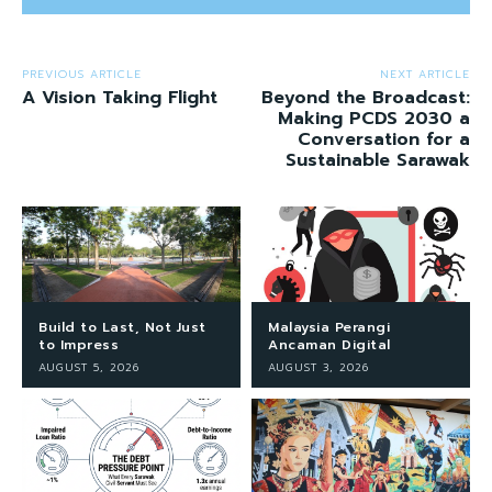
PREVIOUS ARTICLE
NEXT ARTICLE
A Vision Taking Flight
Beyond the Broadcast:
Making PCDS 2030 a
Conversation for a
Sustainable Sarawak
Build to Last, Not Just
Malaysia Perangi
to Impress
Ancaman Digital
AUGUST 5, 2026
AUGUST 3, 2026