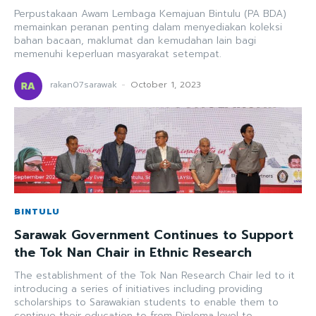
Perpustakaan Awam Lembaga Kemajuan Bintulu (PA BDA)
memainkan peranan penting dalam menyediakan koleksi
bahan bacaan, maklumat dan kemudahan lain bagi
memenuhi keperluan masyarakat setempat.
rakan07sarawak
-
October 1, 2023
BINTULU
Sarawak Government Continues to Support
the Tok Nan Chair in Ethnic Research
The establishment of the Tok Nan Research Chair led to it
introducing a series of initiatives including providing
scholarships to Sarawakian students to enable them to
continue their education to from Diploma level to