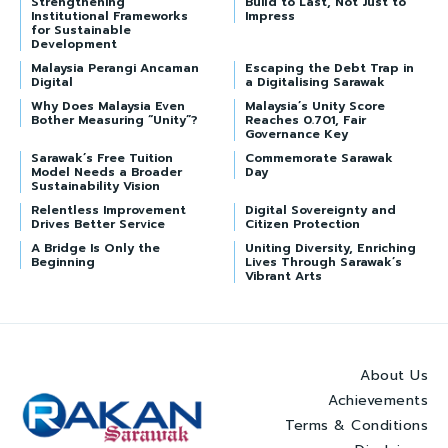
Strengthening
Build to Last, Not Just to
Institutional Frameworks
Impress
for Sustainable
Development
Malaysia Perangi Ancaman
Escaping the Debt Trap in
Digital
a Digitalising Sarawak
Why Does Malaysia Even
Malaysia’s Unity Score
Bother Measuring “Unity”?
Reaches 0.701, Fair
Governance Key
Sarawak’s Free Tuition
Commemorate Sarawak
Model Needs a Broader
Day
Sustainability Vision
Relentless Improvement
Digital Sovereignty and
Drives Better Service
Citizen Protection
A Bridge Is Only the
Uniting Diversity, Enriching
Beginning
Lives Through Sarawak’s
Vibrant Arts
About Us
Achievements
Terms & Conditions