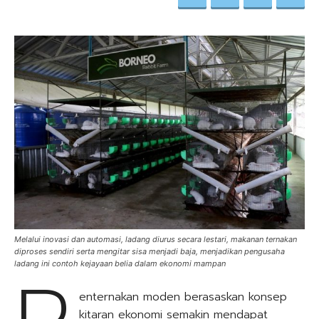
Melalui inovasi dan automasi, ladang diurus secara lestari, makanan ternakan
diproses sendiri serta mengitar sisa menjadi baja, menjadikan pengusaha
ladang ini contoh kejayaan belia dalam ekonomi mampan
enternakan moden berasaskan konsep
kitaran ekonomi semakin mendapat