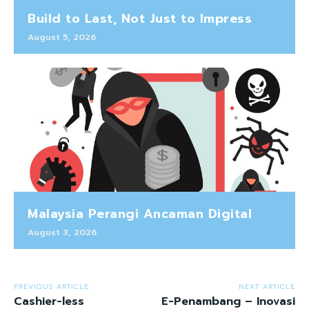
Build to Last, Not Just to Impress
August 5, 2026
Malaysia Perangi Ancaman Digital
August 3, 2026
PREVIOUS ARTICLE
NEXT ARTICLE
Cashier-less
E-Penambang – Inovasi