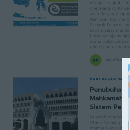
integrasi digital, serta inter
menjelang 2030, se
akan datang daripad
HEP, skim Net Ener
Sarawak Sarawak juga telah mengeksport tenaga ke Kalimantan Barat dan
Sabah, serta mendap
bukan sahaja menja
usaha dekarbonisas
grid tenaga seranta
rakan01sarawa
DARI RAKAN SAR
Penubuhan J
Mahkamah Ut
Sistem Peru
Penubuhan Jabatan 
Utama Syariah pada
memperkukuh sistem