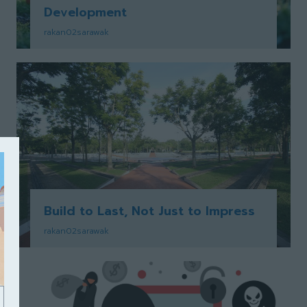
Development
rakan02sarawak
Build to Last, Not Just to Impress
rakan02sarawak