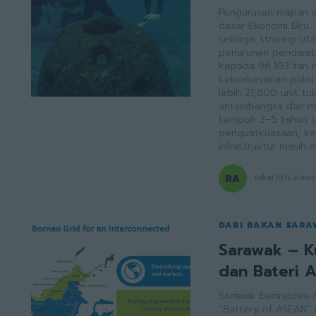
Pengurusan mapan s
dasar Ekonomi Biru, 
sebagai strategi utama. Statistik Jabatan Perikanan 
penurunan pendarata
kepada 96,103 tan 
keberkesanan polisi
lebih 21,800 unit tu
antarabangsa dan m
tempoh 3–5 tahun s
penguatkuasaan, kes
infrastruktur masih 
rakan01sarawa
DARI RAKAN SAR
Sarawak – K
dan Bateri 
Sarawak beraspirasi
“Battery of ASEAN” 