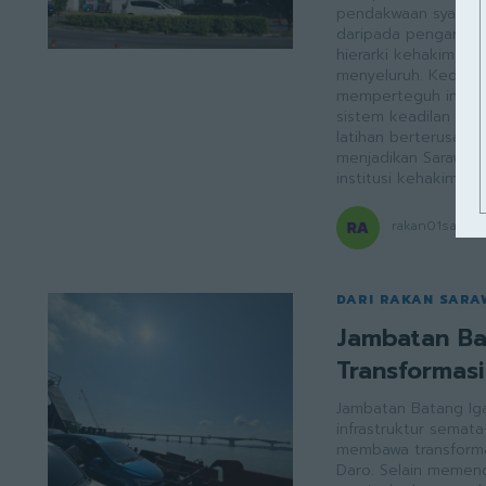
pendakwaan syariah 
daripada pengaruh 
hierarki kehakiman 
menyeluruh. Kedua-dua institusi ini saling melengkapi dalam
memperteguh integr
sistem keadilan Isl
latihan berterusan, 
menjadikan Sarawak
institusi kehakiman s
rakan01sarawa
DARI RAKAN SAR
Jambatan Ba
Transformas
Jambatan Batang Ig
infrastruktur sema
membawa transformas
Daro. Selain memendekkan perjalanan kepada hanya 10 minit serta