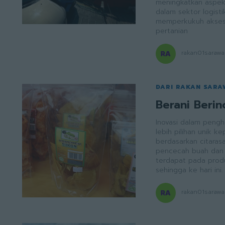
meningkatkan aspek
dalam sektor logist
memperkukuh akses 
pertanian
rakan01sarawa
DARI RAKAN SAR
Berani Berin
Inovasi dalam peng
lebih pilihan unik kepada pem
berdasarkan citaras
pencecah buah dan produk kerepek Sukun. Inilah kekuatan yan
terdapat pada prod
sehingga ke hari ini.
rakan01sarawa