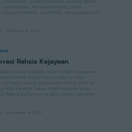
 keselamatan, ia turut membuka peluang baharu
ik, pelancongan, dan perkhidmatan, serta
kepada kesihatan, pendidikan, dan pasaran hasil
k
-
February 9, 2026
AWAK
ovasi Rahsia Kejayaan
hasilan produk makanan bukan sahaja menawarkan
beli tetapi menyesuaikan produk
a setempat seperti penghasilan serbuk belacan
g
uk Pelangi Dy Resources yang mampu bertahan
k
-
December 8, 2025