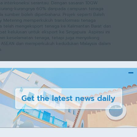
koneksi serantau. Dengan sasaran 10GW
kurang-kurangnya 60% daripada campuran tenaga
a sumber boleh diperbaharui. Projek seperti Baleh
gy Metering memperkukuh transformasi tenaga
at kelulusan untuk eksport ke Singapura. Aspirasi ini
min keselamatan tenaga, tetapi juga menyokong
i ASEAN dan memperkukuh kedudukan Malaysia dalam
u.
k
-
February 11, 2026
AWAK
abatan Pendakwaan Syariah dan
ama Syariah Sarawak, Perteguh
ndangan Islam
Pendakwaan Syariah Sarawak (JPSS) dan Mahkamah
 tahun 2026 merupakan reformasi penting dalam
 kehakiman syariah negeri. JPSS memastikan