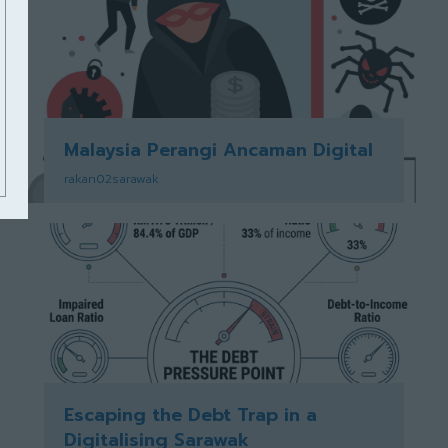
Malaysia Perangi Ancaman Digital
rakan02sarawak
Escaping the Debt Trap in a
Digitalising Sarawak