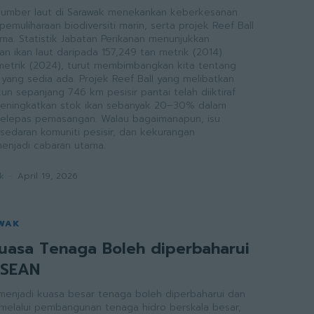
umber laut di Sarawak menekankan keberkesanan
pemuliharaan biodiversiti marin, serta projek Reef Ball
menunjukkan
n ikan laut daripada 157,249 tan metrik (2014)
metrik (2024), turut membimbangkan kita tentang
 yang sedia ada. Projek Reef Ball yang melibatkan
kun sepanjang 746 km pesisir pantai telah diiktiraf
eningkatkan stok ikan sebanyak 20–30% dalam
elepas pemasangan. Walau bagaimanapun, isu
edaran komuniti pesisir, dan kekurangan
menjadi cabaran utama.
k
-
April 19, 2026
AWAK
uasa Tenaga Boleh diperbaharui
ASEAN
 menjadi kuasa besar tenaga boleh diperbaharui dan
melalui pembangunan tenaga hidro berskala besar,