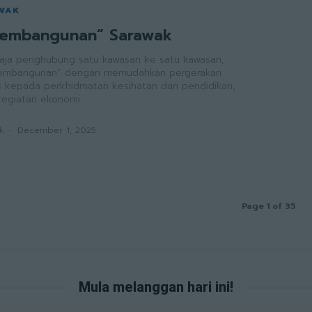
AWAK
Pembangunan” Sarawak
aja penghubung satu kawasan ke satu kawasan,
embangunan” dengan memudahkan pergerakan
s kepada perkhidmatan kesihatan dan pendidikan,
kegiatan ekonomi.
k
-
December 1, 2025
Page 1 of 35
Mula melanggan hari ini!