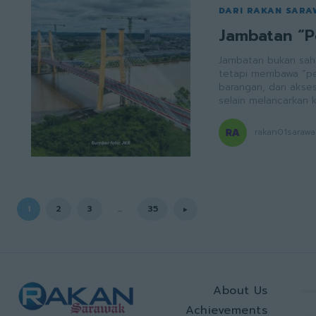
DARI RAKAN SAR
Jambatan “
Jambatan bukan sah
tetapi membawa “p
barangan, dan akse
selain melancarkan 
rakan01sarawa
1
2
3
...
35
About Us
Achievements