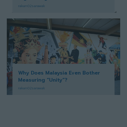
rakan02sarawak
Why Does Malaysia Even Bother
Measuring “Unity”?
rakan02sarawak