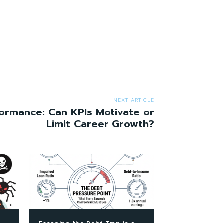
NEXT ARTICLE
formance: Can KPIs Motivate or
Limit Career Growth?
Escaping the Debt Trap in a