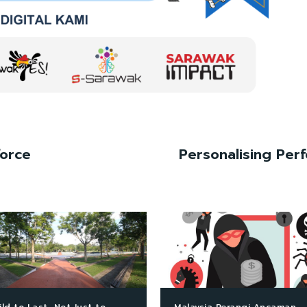
force
Personalising Per
ild to Last, Not Just to
Malaysia Perangi Ancaman