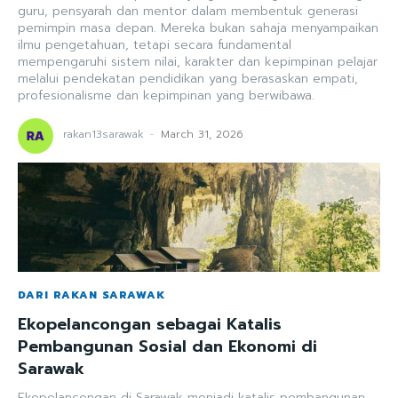
guru, pensyarah dan mentor dalam membentuk generasi
pemimpin masa depan. Mereka bukan sahaja menyampaikan
ilmu pengetahuan, tetapi secara fundamental
mempengaruhi sistem nilai, karakter dan kepimpinan pelajar
melalui pendekatan pendidikan yang berasaskan empati,
profesionalisme dan kepimpinan yang berwibawa.
rakan13sarawak
-
March 31, 2026
DARI RAKAN SARAWAK
Ekopelancongan sebagai Katalis
Pembangunan Sosial dan Ekonomi di
Sarawak
Ekopelancongan di Sarawak menjadi katalis pembangunan