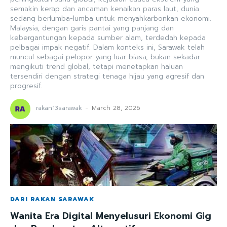
semakin kerap dan ancaman kenaikan paras laut, dunia
sedang berlumba-lumba untuk menyahkarbonkan ekonomi.
Malaysia, dengan garis pantai yang panjang dan
kebergantungan kepada sumber alam, terdedah kepada
pelbagai impak negatif. Dalam konteks ini, Sarawak telah
muncul sebagai pelopor yang luar biasa, bukan sekadar
mengikuti trend global, tetapi menetapkan haluan
tersendiri dengan strategi tenaga hijau yang agresif dan
progresif.
rakan13sarawak
-
March 28, 2026
DARI RAKAN SARAWAK
Wanita Era Digital Menyelusuri Ekonomi Gig