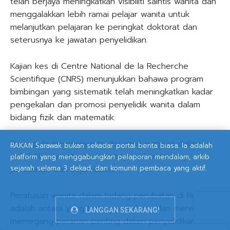
telah berjaya meningkatkan visibiliti saintis wanita dan
menggalakkan lebih ramai pelajar wanita untuk
melanjutkan pelajaran ke peringkat doktorat dan
seterusnya ke jawatan penyelidikan.
Kajian kes di Centre National de la Recherche
Scientifique (CNRS) menunjukkan bahawa program
bimbingan yang sistematik telah meningkatkan kadar
pengekalan dan promosi penyelidik wanita dalam
bidang fizik dan matematik.
Rusia pula mempunyai tradisi yang panjang dalam
RAKAN Sarawak bukan sekadar portal berita biasa. Ia adalah
pendidikan wanita, terutamanya dalam bidang
platform yang menggabungkan pelaporan mendalam, arkib
sejarah selama 3 dekad, dan komuniti pembaca yang aktif.
perubatan dan kejuruteraan.
Peratusan wanita dalam bidang perubatan di Rusia
adalah antara yang tertinggi di dunia dan mereka
LANGGAN SEKARANG!
memegang peranan penting dalam penyelidikan