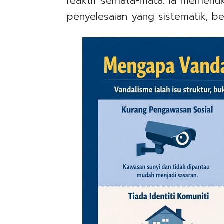
reaktif semata-mata. Ia memerl
penyelesaian yang sistematik, b