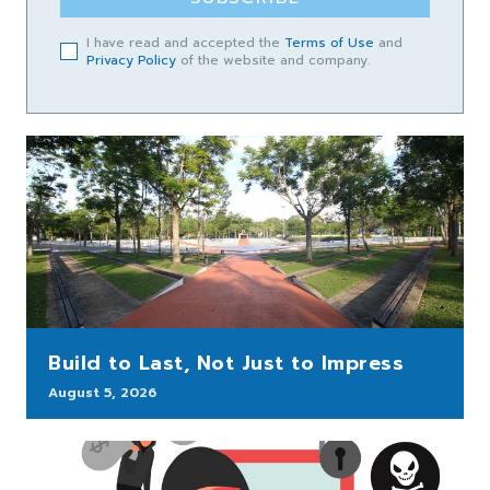
I have read and accepted the
Terms of Use
and
Privacy Policy
of the website and company.
Build to Last, Not Just to Impress
August 5, 2026