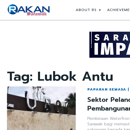
ABOUT RS
ACHIEVEME
Tag:
Lubok Antu
PAPARAN SEMASA |
Sektor Pelan
Pembangunan
Pembinaan Waterfron
Sarawak bagi memast
sokongan kepada kaw