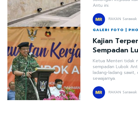
Antu ini.
RAKAN Sarawak
GALERI FOTO | PH
Kajian Terpe
Sempadan Lu
Ketua Menteri tidak m
sempadan Lubok Antu
ladang-ladang sawit, 
sewajarnya.
RAKAN Sarawak