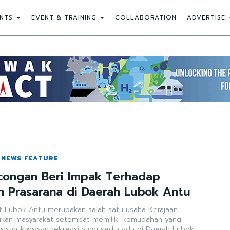
NTS
EVENT & TRAINING
COLLABORATION
ADVERTISE
 NEWS FEATURE
congan Beri Impak Terhadap
 Prasarana di Daerah Lubok Antu
t Lubok Antu merupakan salah satu usaha Kerajaan
ikan masyarakat setempat memiliki kemudahan yang
asan-kawasan rekreasi yang sedia ada di Daerah Lubok