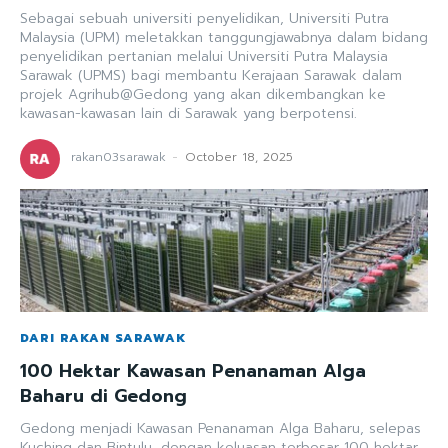
Sebagai sebuah universiti penyelidikan, Universiti Putra
Malaysia (UPM) meletakkan tanggungjawabnya dalam bidang
penyelidikan pertanian melalui Universiti Putra Malaysia
Sarawak (UPMS) bagi membantu Kerajaan Sarawak dalam
projek Agrihub@Gedong yang akan dikembangkan ke
kawasan-kawasan lain di Sarawak yang berpotensi.
rakan03sarawak
-
October 18, 2025
DARI RAKAN SARAWAK
100 Hektar Kawasan Penanaman Alga
Baharu di Gedong
Gedong menjadi Kawasan Penanaman Alga Baharu, selepas
Kuching dan Bintulu, dengan keluasan terbesar 100 hektar