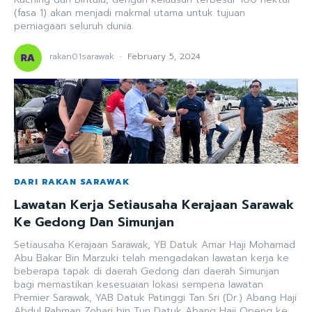
(fasa 1) akan menjadi makmal utama untuk tujuan
perniagaan seluruh dunia.
rakan01sarawak
-
February 5, 2024
DARI RAKAN SARAWAK
Lawatan Kerja Setiausaha Kerajaan Sarawak
Ke Gedong Dan Simunjan
Setiausaha Kerajaan Sarawak, YB Datuk Amar Haji Mohamad
Abu Bakar Bin Marzuki telah mengadakan lawatan kerja ke
beberapa tapak di daerah Gedong dan daerah Simunjan
bagi memastikan kesesuaian lokasi sempena lawatan
Premier Sarawak, YAB Datuk Patinggi Tan Sri (Dr.) Abang Haji
Abdul Rahman Zohari bin Tun Datuk Abang Haji Openg ke