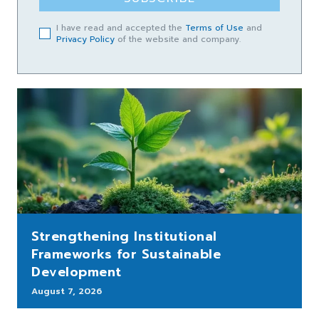
I have read and accepted the
Terms of Use
and
Privacy Policy
of the website and company.
Strengthening Institutional
Frameworks for Sustainable
Development
August 7, 2026