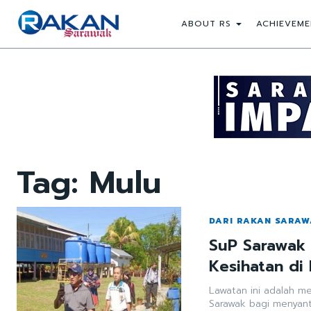
ABOUT RS
ACHIEVEME
Tag:
Mulu
DARI RAKAN SARA
SuP Sarawak 
Kesihatan di
Lawatan ini adalah m
Sarawak bagi menyant