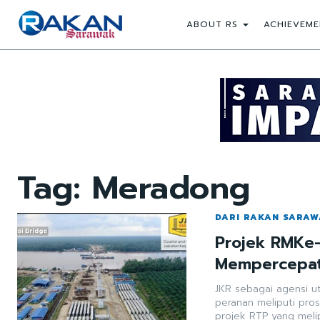
ABOUT RS
ACHIEVEME
Tag:
Meradong
DARI RAKAN SARA
Projek RMKe-
Mempercepat
JKR sebagai agensi u
peranan meliputi pros
projek RTP yang meli