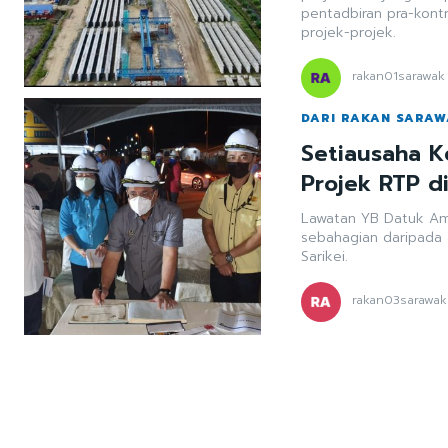
pentadbiran pra-kont
projek-projek.
rakan01sarawak
DARI RAKAN SARA
Setiausaha K
Projek RTP d
Lawatan YB Datuk Am
sebahagian daripada 
Sarikei.
rakan03sarawak