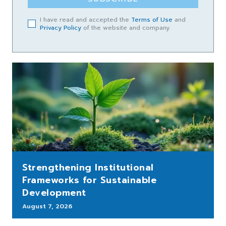
I have read and accepted the
Terms of Use
and
Privacy Policy
of the website and company.
Strengthening Institutional
Frameworks for Sustainable
Development
August 7, 2026