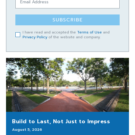
SUBSCRIBE
I have read and accepted the
Terms of Use
and
Privacy Policy
of the website and company.
Build to Last, Not Just to Impress
August 5, 2026