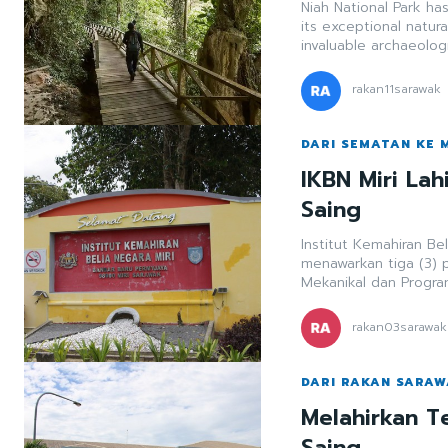
Niah National Park ha
its exceptional natural
invaluable archaeologi
rakan11sarawak
DARI SEMATAN KE
IKBN Miri La
Saing
Institut Kemahiran Be
menawarkan tiga (3) 
Mekanikal dan Program
rakan03sarawak
DARI RAKAN SARA
Melahirkan T
Saing