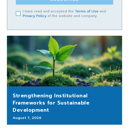
I have read and accepted the
Terms of Use
and
Privacy Policy
of the website and company.
Strengthening Institutional
Frameworks for Sustainable
Development
August 7, 2026