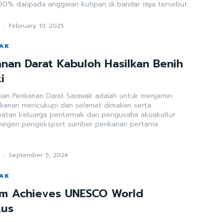
 90% daripada anggaran kutipan di bandar raya tersebut.
-
February 10, 2025
WAK
anan Darat Kabuloh Hasilkan Benih
i
gian Perikanan Darat Sarawak adalah untuk menjamin
kanan mencukupi dan selamat dimakan serta
atan keluarga penternak dan pengusaha akuakultur
 negeri pengeksport sumber perikanan pertama
-
September 5, 2024
WAK
em Achieves UNESCO World
tus