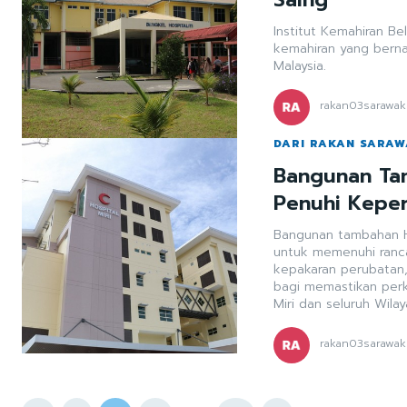
Institut Kemahiran Be
kemahiran yang berna
Malaysia.
rakan03sarawak
DARI RAKAN SARA
Bangunan Tam
Penuhi Keper
Bangunan tambahan Ho
untuk memenuhi ranca
kepakaran perubatan
bagi memastikan pe
Miri dan seluruh Wila
rakan03sarawak