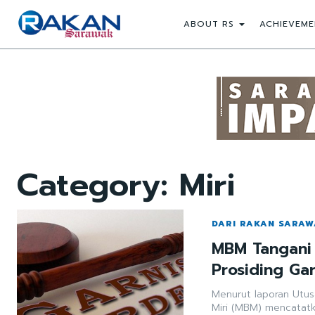
ABOUT RS
ACHIEVEME
Category:
Miri
DARI RAKAN SARA
MBM Tangani 
Prosiding Gar
Menurut laporan Utus
Miri (MBM) mencatat