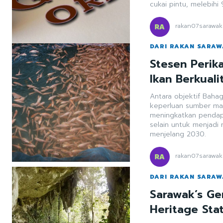
cukai pintu, melebihi
rakan07sarawak
DARI RAKAN SARA
Stesen Perik
Ikan Berkualit
Antara objektif Baha
keperluan sumber ma
meningkatkan pendap
selain untuk menjadi
menjelang 2030.
rakan07sarawak
DARI RAKAN SARA
Sarawak’s G
Heritage Sta