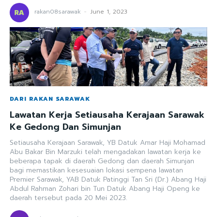
rakan08sarawak
-
June 1, 2023
DARI RAKAN SARAWAK
Lawatan Kerja Setiausaha Kerajaan Sarawak
Ke Gedong Dan Simunjan
Setiausaha Kerajaan Sarawak, YB Datuk Amar Haji Mohamad
Abu Bakar Bin Marzuki telah mengadakan lawatan kerja ke
beberapa tapak di daerah Gedong dan daerah Simunjan
bagi memastikan kesesuaian lokasi sempena lawatan
Premier Sarawak, YAB Datuk Patinggi Tan Sri (Dr.) Abang Haji
Abdul Rahman Zohari bin Tun Datuk Abang Haji Openg ke
daerah tersebut pada 20 Mei 2023.