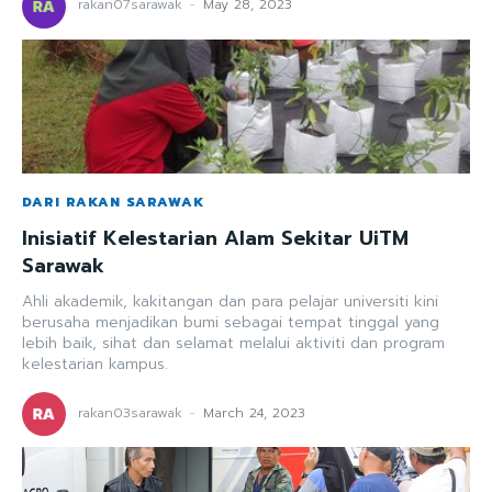
rakan07sarawak
-
May 28, 2023
DARI RAKAN SARAWAK
Inisiatif Kelestarian Alam Sekitar UiTM
Sarawak
Ahli akademik, kakitangan dan para pelajar universiti kini
berusaha menjadikan bumi sebagai tempat tinggal yang
lebih baik, sihat dan selamat melalui aktiviti dan program
kelestarian kampus.
rakan03sarawak
-
March 24, 2023