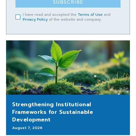
SUBSCRIBE
I have read and accepted the
Terms of Use
and
Privacy Policy
of the website and company.
Strengthening Institutional
Frameworks for Sustainable
Development
August 7, 2026