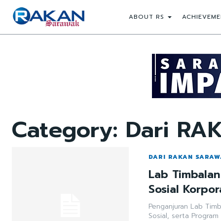
ABOUT RS
ACHIEVEME
Category:
Dari RA
DARI RAKAN SARA
Lab Timbala
Sosial Korpo
Penganjuran Lab Tim
Sosial, serta Program