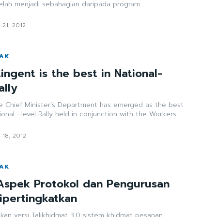
telah menjadi sebahagian daripada program...
 21, 2012
WAK
ngent is the best in National-
ally
e Chief Minister’s Department has emerged as the best
onal –level Rally held in conjunction with the Workers...
 18, 2012
WAK
 Aspek Protokol dan Pengurusan
Dipertingkatkan
an versi Talikhidmat 3.0 sistem khidmat pesanan