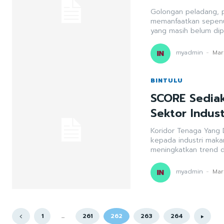
Golongan peladang, p
memanfaatkan sepenu
yang masih belum dipe
myadmin
-
Mar
BINTULU
SCORE Sediak
Sektor Indus
Koridor Tenaga Yang
kepada industri mak
meningkatkan trend da
myadmin
-
Mar
1
...
261
262
263
264