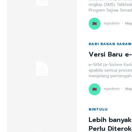
ringkas (SMS) Talikh
Program Sejiwa Senada
myadmin
-
May
DARI RAKAN SARA
Versi Baru e
e-SKM (e-Sistem Ketu
apabila semua prose
myadmin
-
May
BINTULU
Lebih banya
Perlu Diterok