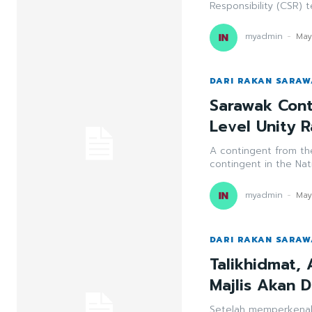
Responsibility (CSR) 
myadmin
-
May
DARI RAKAN SARA
Sarawak Conti
Level Unity R
A contingent from th
contingent in the Nati
myadmin
-
May
DARI RAKAN SARA
Talikhidmat,
Majlis Akan 
Setelah memperkenalk