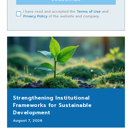
I have read and accepted the
Terms of Use
and
Privacy Policy
of the website and company.
Strengthening Institutional
Frameworks for Sustainable
Development
August 7, 2026