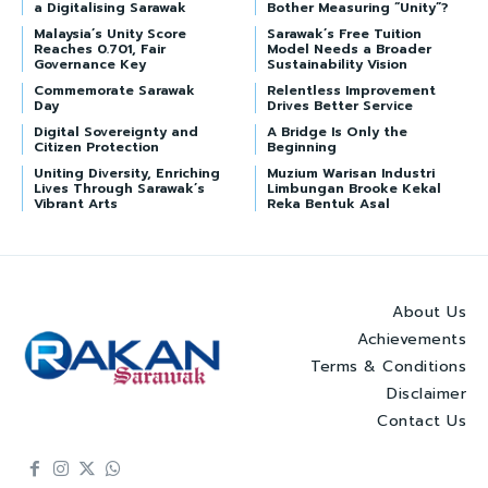
a Digitalising Sarawak
Bother Measuring “Unity”?
Malaysia’s Unity Score
Sarawak’s Free Tuition
Reaches 0.701, Fair
Model Needs a Broader
Governance Key
Sustainability Vision
Commemorate Sarawak
Relentless Improvement
Day
Drives Better Service
Digital Sovereignty and
A Bridge Is Only the
Citizen Protection
Beginning
Uniting Diversity, Enriching
Muzium Warisan Industri
Lives Through Sarawak’s
Limbungan Brooke Kekal
Vibrant Arts
Reka Bentuk Asal
About Us
Achievements
Terms & Conditions
Disclaimer
Contact Us