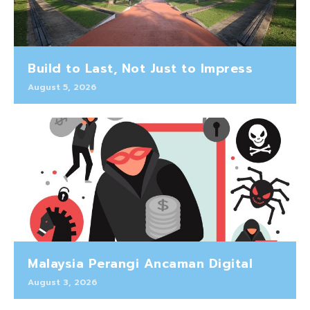
Build to Last, Not Just to Impress
August 5, 2026
Malaysia Perangi Ancaman Digital
August 3, 2026