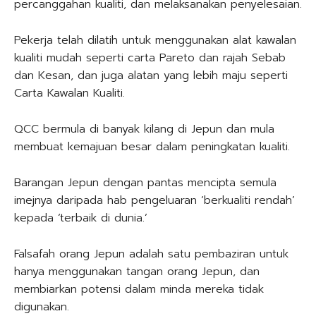
percanggahan kualiti, dan melaksanakan penyelesaian.
Pekerja telah dilatih untuk menggunakan alat kawalan
kualiti mudah seperti carta Pareto dan rajah Sebab
dan Kesan, dan juga alatan yang lebih maju seperti
Carta Kawalan Kualiti.
QCC bermula di banyak kilang di Jepun dan mula
membuat kemajuan besar dalam peningkatan kualiti.
Barangan Jepun dengan pantas mencipta semula
imejnya daripada hab pengeluaran ‘berkualiti rendah’ ​​
kepada ‘terbaik di dunia.’
Falsafah orang Jepun adalah satu pembaziran untuk
hanya menggunakan tangan orang Jepun, dan
membiarkan potensi dalam minda mereka tidak
digunakan.