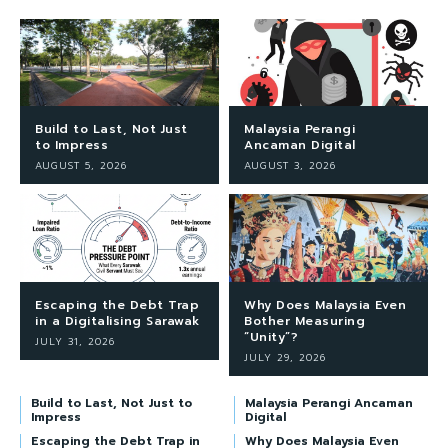
Build to Last, Not Just
Malaysia Perangi
to Impress
Ancaman Digital
AUGUST 5, 2026
AUGUST 3, 2026
Escaping the Debt Trap
Why Does Malaysia Even
in a Digitalising Sarawak
Bother Measuring
“Unity”?
JULY 31, 2026
JULY 29, 2026
Build to Last, Not Just to
Malaysia Perangi Ancaman
Impress
Digital
Escaping the Debt Trap in
Why Does Malaysia Even