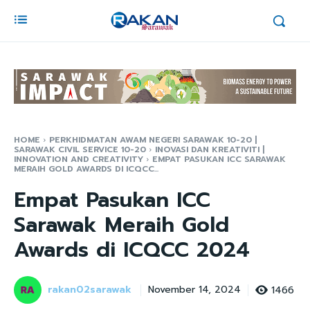
HOME
PERKHIDMATAN AWAM NEGERI SARAWAK 10-20 |
SARAWAK CIVIL SERVICE 10-20
INOVASI DAN KREATIVITI |
INNOVATION AND CREATIVITY
EMPAT PASUKAN ICC SARAWAK
MERAIH GOLD AWARDS DI ICQCC...
Empat Pasukan ICC
Sarawak Meraih Gold
Awards di ICQCC 2024
rakan02sarawak
1466
November 14, 2024