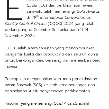
E
Circle
(ICC) dari perkhidmatan awam
Sarawak, telah memenangi
Gold Awards
th
di
49
International Convention on
Quality Control Circles
(ICQCC) 2024 yang telah
berlangsung di Colombo, Sri Lanka pada 11-14
November 2024.
ICQCC ialah acara tahunan yang menghimpunkan
pengamal kualiti dan produktiviti dari seluruh dunia
untuk berkongsi idea, bersaing dan menambah baik
inovasi.
Pencapaian menyerlahkan komitmen perkhidmatan
awam Sarawak (SCS) ke arah kecemerlangan dan
peningkatan kualiti penyampaian perkhidmatan.
Pasukan yang memenangi
Gold Awards
adalah: