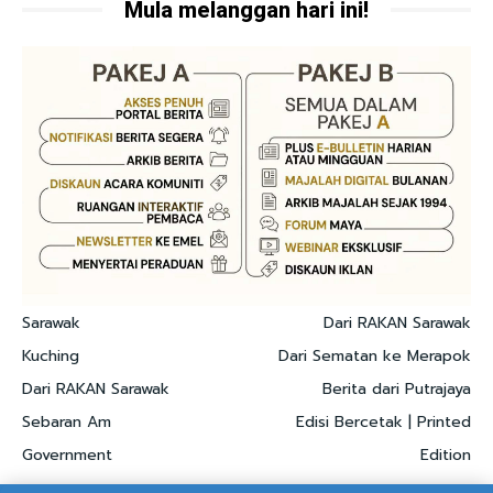
Mula melanggan hari ini!
Sarawak
Dari RAKAN Sarawak
Kuching
Dari Sematan ke Merapok
Dari RAKAN Sarawak
Berita dari Putrajaya
Sebaran Am
Edisi Bercetak | Printed
Government
Edition