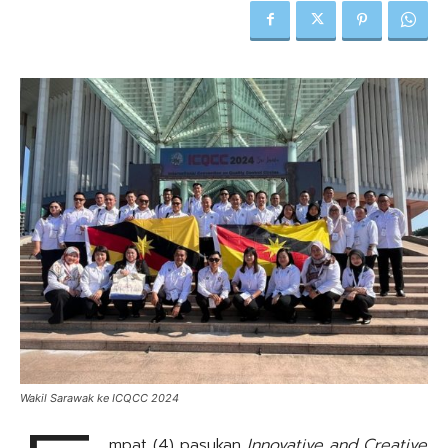
Wakil Sarawak ke ICQCC 2024
mpat (4) pasukan
Innovative and Creative