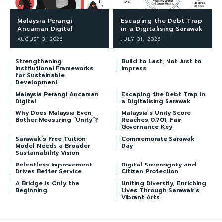
Malaysia Perangi
Escaping the Debt Trap
Ancaman Digital
in a Digitalising Sarawak
AUGUST 3, 2026
JULY 31, 2026
Strengthening
Build to Last, Not Just to
Institutional Frameworks
Impress
for Sustainable
Development
Malaysia Perangi Ancaman
Escaping the Debt Trap in
Digital
a Digitalising Sarawak
Why Does Malaysia Even
Malaysia’s Unity Score
Bother Measuring “Unity”?
Reaches 0.701, Fair
Governance Key
Sarawak’s Free Tuition
Commemorate Sarawak
Model Needs a Broader
Day
Sustainability Vision
Relentless Improvement
Digital Sovereignty and
Drives Better Service
Citizen Protection
A Bridge Is Only the
Uniting Diversity, Enriching
Beginning
Lives Through Sarawak’s
Vibrant Arts