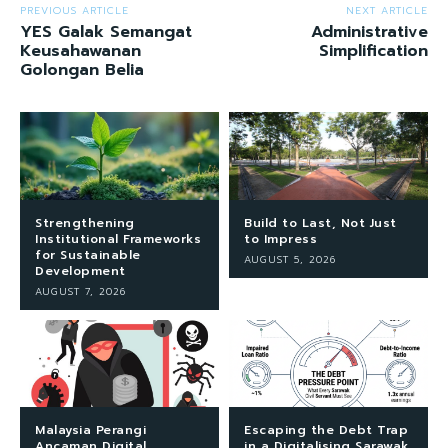
PREVIOUS ARTICLE
NEXT ARTICLE
YES Galak Semangat
Administrative
Keusahawanan
Simplification
Golongan Belia
Strengthening
Build to Last, Not Just
Institutional Frameworks
to Impress
for Sustainable
AUGUST 5, 2026
Development
AUGUST 7, 2026
Malaysia Perangi
Escaping the Debt Trap
Ancaman Digital
in a Digitalising Sarawak