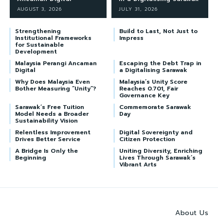
AUGUST 3, 2026
JULY 31, 2026
Strengthening
Build to Last, Not Just to
Institutional Frameworks
Impress
for Sustainable
Development
Malaysia Perangi Ancaman
Escaping the Debt Trap in
Digital
a Digitalising Sarawak
Why Does Malaysia Even
Malaysia’s Unity Score
Bother Measuring “Unity”?
Reaches 0.701, Fair
Governance Key
Sarawak’s Free Tuition
Commemorate Sarawak
Model Needs a Broader
Day
Sustainability Vision
Relentless Improvement
Digital Sovereignty and
Drives Better Service
Citizen Protection
A Bridge Is Only the
Uniting Diversity, Enriching
Beginning
Lives Through Sarawak’s
Vibrant Arts
About Us