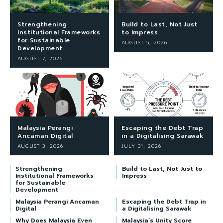
Strengthening
Build to Last, Not Just
Institutional Frameworks
to Impress
for Sustainable
AUGUST 5, 2026
Development
AUGUST 7, 2026
Malaysia Perangi
Escaping the Debt Trap
Ancaman Digital
in a Digitalising Sarawak
AUGUST 3, 2026
JULY 31, 2026
Strengthening
Build to Last, Not Just to
Institutional Frameworks
Impress
for Sustainable
Development
Malaysia Perangi Ancaman
Escaping the Debt Trap in
Digital
a Digitalising Sarawak
Why Does Malaysia Even
Malaysia’s Unity Score