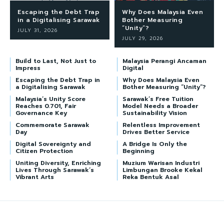
Escaping the Debt Trap
Why Does Malaysia Even
in a Digitalising Sarawak
Bother Measuring
“Unity”?
JULY 31, 2026
JULY 29, 2026
Build to Last, Not Just to
Malaysia Perangi Ancaman
Impress
Digital
Escaping the Debt Trap in
Why Does Malaysia Even
a Digitalising Sarawak
Bother Measuring “Unity”?
Malaysia’s Unity Score
Sarawak’s Free Tuition
Reaches 0.701, Fair
Model Needs a Broader
Governance Key
Sustainability Vision
Commemorate Sarawak
Relentless Improvement
Day
Drives Better Service
Digital Sovereignty and
A Bridge Is Only the
Citizen Protection
Beginning
Uniting Diversity, Enriching
Muzium Warisan Industri
Lives Through Sarawak’s
Limbungan Brooke Kekal
Vibrant Arts
Reka Bentuk Asal