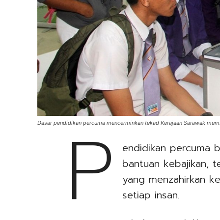
P
Dasar pendidikan percuma mencerminkan tekad Kerajaan Sarawak mem
endidikan percuma b
bantuan kebajikan, te
yang menzahirkan ke
setiap insan.