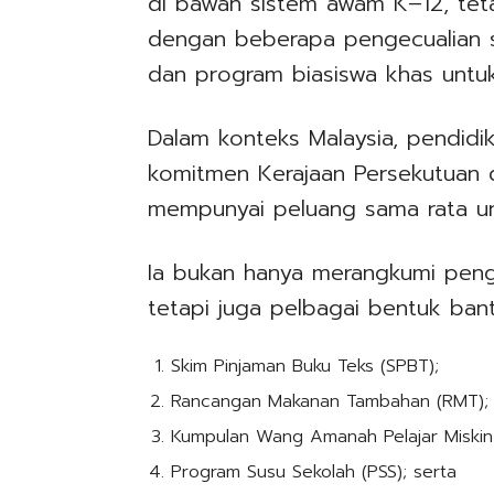
di bawah sistem awam K–12, teta
dengan beberapa pengecualian 
dan program biasiswa khas untuk
Dalam konteks Malaysia, pendidi
komitmen Kerajaan Persekutuan
mempunyai peluang sama rata unt
Ia bukan hanya merangkumi penge
tetapi juga pelbagai bentuk ban
Skim Pinjaman Buku Teks (SPBT);
Rancangan Makanan Tambahan (RMT);
Kumpulan Wang Amanah Pelajar Miski
Program Susu Sekolah (PSS); serta