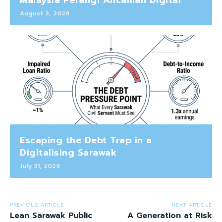
Malaysia Perangi Ancaman Digital
August 3, 2026
Escaping the Debt Trap in a
Digitalising Sarawak
July 31, 2026
PREVIOUS ARTICLE
NEXT ARTICLE
Lean Sarawak Public
A Generation at Risk