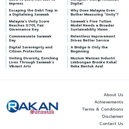
Impress
Digital
Escaping the Debt Trap in
Why Does Malaysia Even
a Digitalising Sarawak
Bother Measuring “Unity”?
Malaysia’s Unity Score
Sarawak’s Free Tuition
Reaches 0.701, Fair
Model Needs a Broader
Governance Key
Sustainability Vision
Commemorate Sarawak
Relentless Improvement
Day
Drives Better Service
Digital Sovereignty and
A Bridge Is Only the
Citizen Protection
Beginning
Uniting Diversity, Enriching
Muzium Warisan Industri
Lives Through Sarawak’s
Limbungan Brooke Kekal
Vibrant Arts
Reka Bentuk Asal
About Us
Achievements
Terms & Conditions
Disclaimer
Contact Us