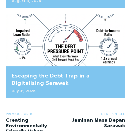
August 3, 2026
Escaping the Debt Trap in a
Digitalising Sarawak
July 31, 2026
PREVIOUS ARTICLE
NEXT ARTICLE
Creating
Jaminan Masa Depan
Environmentally
Sarawak