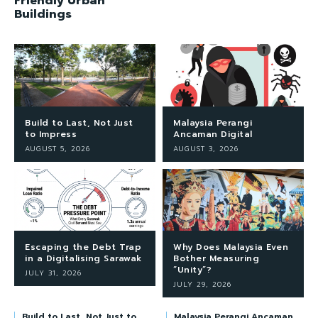
Friendly Urban
Buildings
Build to Last, Not Just
Malaysia Perangi
to Impress
Ancaman Digital
AUGUST 5, 2026
AUGUST 3, 2026
Escaping the Debt Trap
Why Does Malaysia Even
in a Digitalising Sarawak
Bother Measuring
“Unity”?
JULY 31, 2026
JULY 29, 2026
Build to Last, Not Just to
Malaysia Perangi Ancaman