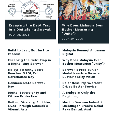
Escaping the Debt Trap
Why Does Malaysia Even
in a Digitalising Sarawak
Bother Measuring
“Unity”?
JULY 31, 2026
JULY 29, 2026
Build to Last, Not Just to
Malaysia Perangi Ancaman
Impress
Digital
Escaping the Debt Trap in
Why Does Malaysia Even
a Digitalising Sarawak
Bother Measuring “Unity”?
Malaysia’s Unity Score
Sarawak’s Free Tuition
Reaches 0.701, Fair
Model Needs a Broader
Governance Key
Sustainability Vision
Commemorate Sarawak
Relentless Improvement
Day
Drives Better Service
Digital Sovereignty and
A Bridge Is Only the
Citizen Protection
Beginning
Uniting Diversity, Enriching
Muzium Warisan Industri
Lives Through Sarawak’s
Limbungan Brooke Kekal
Vibrant Arts
Reka Bentuk Asal