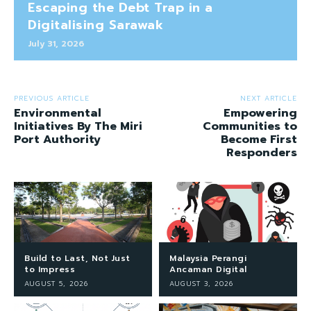
Escaping the Debt Trap in a
Digitalising Sarawak
July 31, 2026
PREVIOUS ARTICLE
NEXT ARTICLE
Environmental
Empowering
Initiatives By The Miri
Communities to
Port Authority
Become First
Responders
Build to Last, Not Just
Malaysia Perangi
to Impress
Ancaman Digital
AUGUST 5, 2026
AUGUST 3, 2026