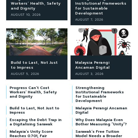
Workers’ Health, Safety
Institutional Frameworks
and Dignity
for Sustainable
Development
AUGUST 10, 2026
AUGUST 7, 2026
Build to Last, Not Just
Malaysia Perangi
to Impress
Ancaman Digital
AUGUST 5, 2026
AUGUST 3, 2026
Progress Can’t Cost
Strengthening
Workers’ Health, Safety
Institutional Frameworks
and Dignity
for Sustainable
Development
Build to Last, Not Just to
Malaysia Perangi Ancaman
Impress
Digital
Escaping the Debt Trap in
Why Does Malaysia Even
a Digitalising Sarawak
Bother Measuring “Unity”?
Malaysia’s Unity Score
Sarawak’s Free Tuition
Reaches 0.701, Fair
Model Needs a Broader