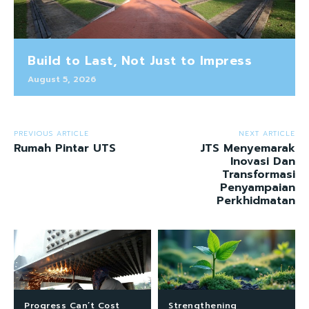
Build to Last, Not Just to Impress
August 5, 2026
PREVIOUS ARTICLE
NEXT ARTICLE
Rumah Pintar UTS
JTS Menyemarak
Inovasi Dan
Transformasi
Penyampaian
Perkhidmatan
Progress Can’t Cost
Strengthening