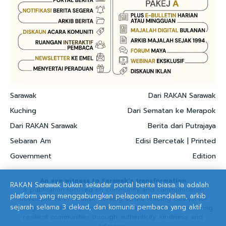
Sarawak
Dari RAKAN Sarawak
Kuching
Dari Sematan ke Merapok
Dari RAKAN Sarawak
Berita dari Putrajaya
Sebaran Am
Edisi Bercetak | Printed
Government
Edition
An eye witness to Sarawak's transformation
RAKAN Sarawak bukan sekadar portal berita biasa. Ia adalah
A publication focused on community and communication
platform yang menggabungkan pelaporan mendalam, arkib
development in Sarawak, serving as the leading catalyst for
sejarah selama 3 dekad, dan komuniti pembaca yang aktif.
strategic and development communication solutions, nurturing
resilient communities through authenticity. kindness and