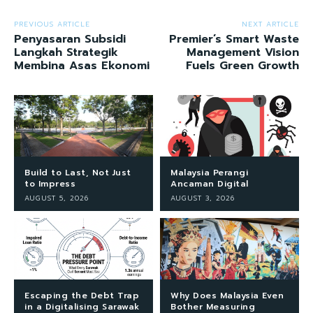
PREVIOUS ARTICLE
NEXT ARTICLE
Penyasaran Subsidi
Premier’s Smart Waste
Langkah Strategik
Management Vision
Membina Asas Ekonomi
Fuels Green Growth
Build to Last, Not Just
Malaysia Perangi
to Impress
Ancaman Digital
AUGUST 5, 2026
AUGUST 3, 2026
Escaping the Debt Trap
Why Does Malaysia Even
in a Digitalising Sarawak
Bother Measuring