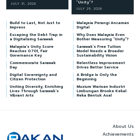
“Unity”?
JULY 31, 2026
JULY 29, 2026
Build to Last, Not Just to
Malaysia Perangi Ancaman
Impress
Digital
Escaping the Debt Trap in
Why Does Malaysia Even
a Digitalising Sarawak
Bother Measuring “Unity”?
Malaysia’s Unity Score
Sarawak’s Free Tuition
Reaches 0.701, Fair
Model Needs a Broader
Governance Key
Sustainability Vision
Commemorate Sarawak
Relentless Improvement
Day
Drives Better Service
Digital Sovereignty and
A Bridge Is Only the
Citizen Protection
Beginning
Uniting Diversity, Enriching
Muzium Warisan Industri
Lives Through Sarawak’s
Limbungan Brooke Kekal
Vibrant Arts
Reka Bentuk Asal
About Us
Achievements