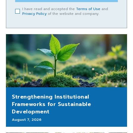
I have read and accepted the
Terms of Use
and
Privacy Policy
of the website and company.
Strengthening Institutional
Frameworks for Sustainable
Development
August 7, 2026