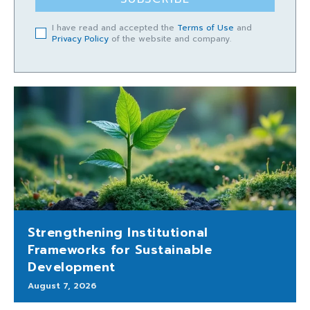
I have read and accepted the
Terms of Use
and
Privacy Policy
of the website and company.
Strengthening Institutional
Frameworks for Sustainable
Development
August 7, 2026