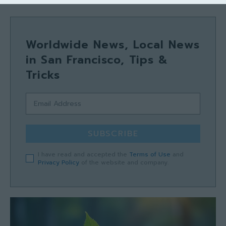
Worldwide News, Local News
in San Francisco, Tips &
Tricks
SUBSCRIBE
I have read and accepted the
Terms of Use
and
Privacy Policy
of the website and company.