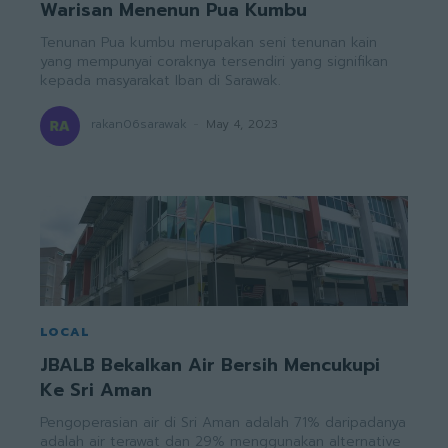
Warisan Menenun Pua Kumbu
Tenunan Pua kumbu merupakan seni tenunan kain
yang mempunyai coraknya tersendiri yang signifikan
kepada masyarakat Iban di Sarawak.
rakan06sarawak
-
May 4, 2023
LOCAL
JBALB Bekalkan Air Bersih Mencukupi
Ke Sri Aman
Pengoperasian air di Sri Aman adalah 71% daripadanya
adalah air terawat dan 29% menggunakan alternative