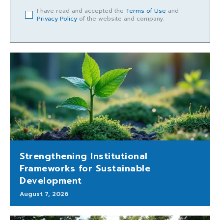
I have read and accepted the
Terms of Use
and
Privacy Policy
of the website and company.
Strengthening Institutional
Frameworks for Sustainable
Development
August 7, 2026