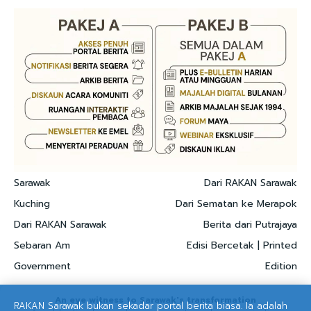
Sarawak
Dari RAKAN Sarawak
Kuching
Dari Sematan ke Merapok
Dari RAKAN Sarawak
Berita dari Putrajaya
Sebaran Am
Edisi Bercetak | Printed
Government
Edition
An eye witness to Sarawak's transformation
RAKAN Sarawak bukan sekadar portal berita biasa. Ia adalah