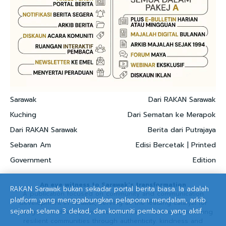
Sarawak
Dari RAKAN Sarawak
Kuching
Dari Sematan ke Merapok
Dari RAKAN Sarawak
Berita dari Putrajaya
Sebaran Am
Edisi Bercetak | Printed
Government
Edition
An eye witness to Sarawak's transformation
RAKAN Sarawak bukan sekadar portal berita biasa. Ia adalah
A publication focused on community and communication
platform yang menggabungkan pelaporan mendalam, arkib
development in Sarawak, serving as the leading catalyst for
sejarah selama 3 dekad, dan komuniti pembaca yang aktif.
strategic and development communication solutions, nurturing
resilient communities through authenticity. kindness and