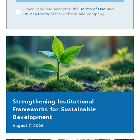
I have read and accepted the
Terms of Use
and
Privacy Policy
of the website and company.
Strengthening Institutional
Frameworks for Sustainable
Development
August 7, 2026