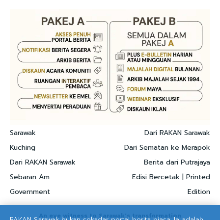
Sarawak
Dari RAKAN Sarawak
Kuching
Dari Sematan ke Merapok
Dari RAKAN Sarawak
Berita dari Putrajaya
Sebaran Am
Edisi Bercetak | Printed
Government
Edition
An eye witness to Sarawak's transformation
RAKAN Sarawak bukan sekadar portal berita biasa. Ia adalah