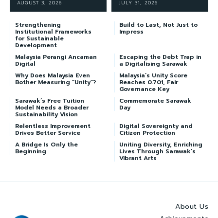
AUGUST 3, 2026
JULY 31, 2026
Strengthening
Build to Last, Not Just to
Institutional Frameworks
Impress
for Sustainable
Development
Malaysia Perangi Ancaman
Escaping the Debt Trap in
Digital
a Digitalising Sarawak
Why Does Malaysia Even
Malaysia’s Unity Score
Bother Measuring “Unity”?
Reaches 0.701, Fair
Governance Key
Sarawak’s Free Tuition
Commemorate Sarawak
Model Needs a Broader
Day
Sustainability Vision
Relentless Improvement
Digital Sovereignty and
Drives Better Service
Citizen Protection
A Bridge Is Only the
Uniting Diversity, Enriching
Beginning
Lives Through Sarawak’s
Vibrant Arts
About Us