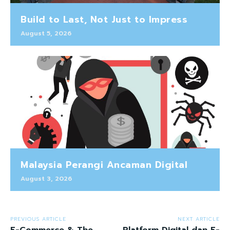
Build to Last, Not Just to Impress
August 5, 2026
Malaysia Perangi Ancaman Digital
August 3, 2026
PREVIOUS ARTICLE
NEXT ARTICLE
E-Commerce & The
Platform Digital dan E-