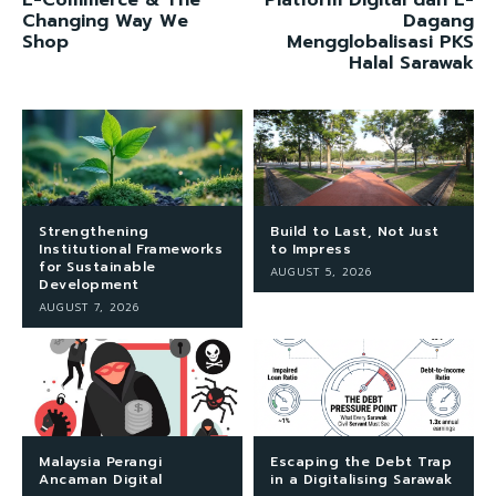
Changing Way We
Dagang
Shop
Mengglobalisasi PKS
Halal Sarawak
Strengthening
Build to Last, Not Just
Institutional Frameworks
to Impress
for Sustainable
AUGUST 5, 2026
Development
AUGUST 7, 2026
Malaysia Perangi
Escaping the Debt Trap
Ancaman Digital
in a Digitalising Sarawak