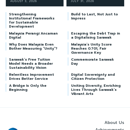
AUGUST 3, 2026
JULY 31, 2026
Strengthening
Build to Last, Not Just to
Institutional Frameworks
Impress
for Sustainable
Development
Malaysia Perangi Ancaman
Escaping the Debt Trap in
Digital
a Digitalising Sarawak
Why Does Malaysia Even
Malaysia’s Unity Score
Bother Measuring “Unity”?
Reaches 0.701, Fair
Governance Key
Sarawak’s Free Tuition
Commemorate Sarawak
Model Needs a Broader
Day
Sustainability Vision
Relentless Improvement
Digital Sovereignty and
Drives Better Service
Citizen Protection
A Bridge Is Only the
Uniting Diversity, Enriching
Beginning
Lives Through Sarawak’s
Vibrant Arts
About Us
Achievements