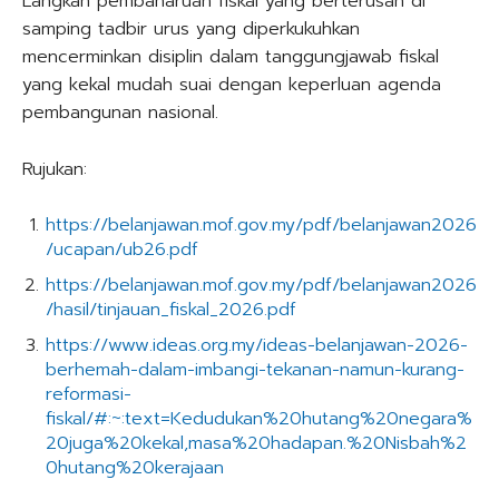
Langkah pembaharuan fiskal yang berterusan di
samping tadbir urus yang diperkukuhkan
mencerminkan disiplin dalam tanggungjawab fiskal
yang kekal mudah suai dengan keperluan agenda
pembangunan nasional.
Rujukan:
https://belanjawan.mof.gov.my/pdf/belanjawan2026
/ucapan/ub26.pdf
https://belanjawan.mof.gov.my/pdf/belanjawan2026
/hasil/tinjauan_fiskal_2026.pdf
https://www.ideas.org.my/ideas-belanjawan-2026-
berhemah-dalam-imbangi-tekanan-namun-kurang-
reformasi-
fiskal/#:~:text=Kedudukan%20hutang%20negara%
20juga%20kekal,masa%20hadapan.%20Nisbah%2
0hutang%20kerajaan