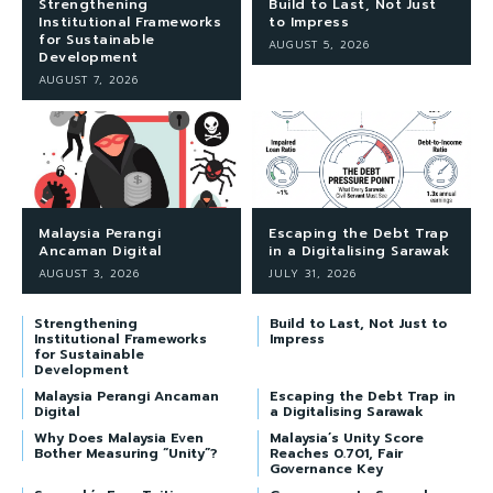
Strengthening
Build to Last, Not Just
Institutional Frameworks
to Impress
for Sustainable
AUGUST 5, 2026
Development
AUGUST 7, 2026
Malaysia Perangi
Escaping the Debt Trap
Ancaman Digital
in a Digitalising Sarawak
AUGUST 3, 2026
JULY 31, 2026
Strengthening
Build to Last, Not Just to
Institutional Frameworks
Impress
for Sustainable
Development
Malaysia Perangi Ancaman
Escaping the Debt Trap in
Digital
a Digitalising Sarawak
Why Does Malaysia Even
Malaysia’s Unity Score
Bother Measuring “Unity”?
Reaches 0.701, Fair
Governance Key