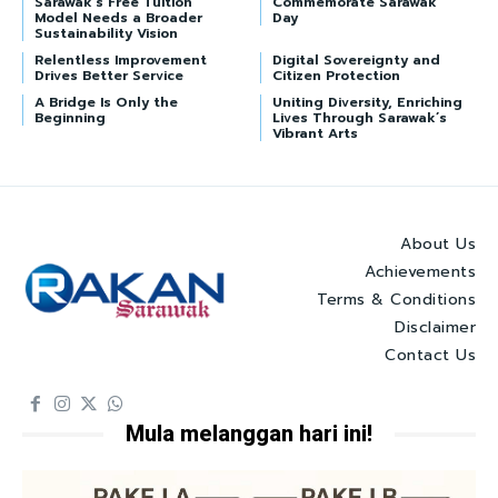
Sarawak’s Free Tuition
Commemorate Sarawak
Model Needs a Broader
Day
Sustainability Vision
Relentless Improvement
Digital Sovereignty and
Drives Better Service
Citizen Protection
A Bridge Is Only the
Uniting Diversity, Enriching
Beginning
Lives Through Sarawak’s
Vibrant Arts
About Us
Achievements
Terms & Conditions
Disclaimer
Contact Us
Mula melanggan hari ini!