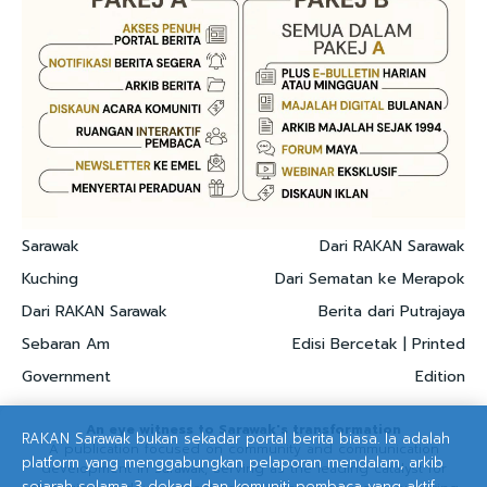
Sarawak
Dari RAKAN Sarawak
Kuching
Dari Sematan ke Merapok
Dari RAKAN Sarawak
Berita dari Putrajaya
Sebaran Am
Edisi Bercetak | Printed
Government
Edition
An eye witness to Sarawak's transformation
RAKAN Sarawak bukan sekadar portal berita biasa. Ia adalah
A publication focused on community and communication
platform yang menggabungkan pelaporan mendalam, arkib
development in Sarawak, serving as the leading catalyst for
sejarah selama 3 dekad, dan komuniti pembaca yang aktif.