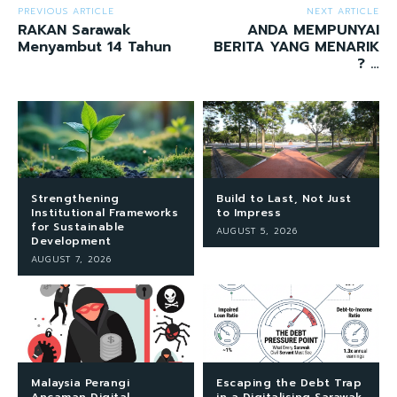
PREVIOUS ARTICLE
NEXT ARTICLE
RAKAN Sarawak
ANDA MEMPUNYAI
Menyambut 14 Tahun
BERITA YANG MENARIK
? …
Strengthening
Build to Last, Not Just
Institutional Frameworks
to Impress
for Sustainable
AUGUST 5, 2026
Development
AUGUST 7, 2026
Malaysia Perangi
Escaping the Debt Trap
Ancaman Digital
in a Digitalising Sarawak