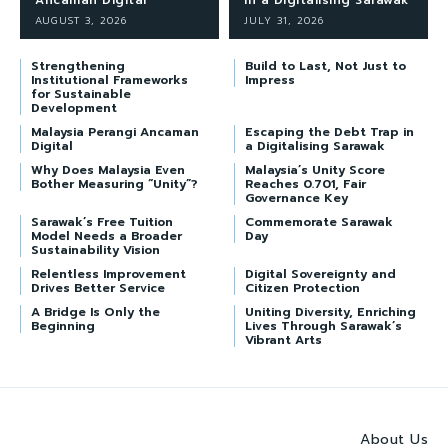
AUGUST 3, 2026
JULY 31, 2026
Strengthening
Build to Last, Not Just to
Institutional Frameworks
Impress
for Sustainable
Development
Malaysia Perangi Ancaman
Escaping the Debt Trap in
Digital
a Digitalising Sarawak
Why Does Malaysia Even
Malaysia’s Unity Score
Bother Measuring “Unity”?
Reaches 0.701, Fair
Governance Key
Sarawak’s Free Tuition
Commemorate Sarawak
Model Needs a Broader
Day
Sustainability Vision
Relentless Improvement
Digital Sovereignty and
Drives Better Service
Citizen Protection
A Bridge Is Only the
Uniting Diversity, Enriching
Beginning
Lives Through Sarawak’s
Vibrant Arts
About Us