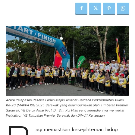
Acara Pelepasan Peserta Larian Majlis Amanat Perdana Perkhidmatan Awam
Ke-20 (MAPPA XX) 2025 Sarawak yang disempurnakan oleh Timbalan Premier
Sarawak, YB Datuk Amar Prof. Dr. Sim Kui Hian yang kemudiannya menyertai
Walkathon YB Timbalan Premier Sarawak dan Dif-dif Kenamaan
agi memastikan kesejahteraan hidup