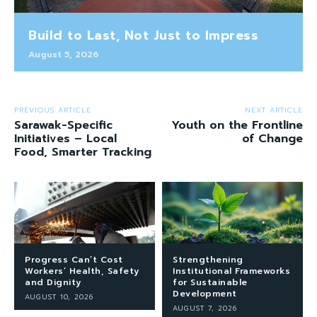
Build to Last, Not Just to Impress
August 5, 2026
PREVIOUS ARTICLE
NEXT ARTICLE
Sarawak-Specific
Youth on the Frontline
Initiatives – Local
of Change
Food, Smarter Tracking
Progress Can’t Cost
Strengthening
Workers’ Health, Safety
Institutional Frameworks
and Dignity
for Sustainable
Development
AUGUST 10, 2026
AUGUST 7, 2026