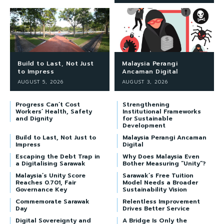
Build to Last, Not Just
Malaysia Perangi
to Impress
Ancaman Digital
AUGUST 5, 2026
AUGUST 3, 2026
Progress Can’t Cost
Strengthening
Workers’ Health, Safety
Institutional Frameworks
and Dignity
for Sustainable
Development
Build to Last, Not Just to
Malaysia Perangi Ancaman
Impress
Digital
Escaping the Debt Trap in
Why Does Malaysia Even
a Digitalising Sarawak
Bother Measuring “Unity”?
Malaysia’s Unity Score
Sarawak’s Free Tuition
Reaches 0.701, Fair
Model Needs a Broader
Governance Key
Sustainability Vision
Commemorate Sarawak
Relentless Improvement
Day
Drives Better Service
Digital Sovereignty and
A Bridge Is Only the