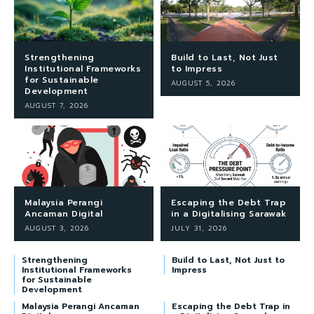
Strengthening
Build to Last, Not Just
Institutional Frameworks
to Impress
for Sustainable
AUGUST 5, 2026
Development
AUGUST 7, 2026
Malaysia Perangi
Escaping the Debt Trap
Ancaman Digital
in a Digitalising Sarawak
AUGUST 3, 2026
JULY 31, 2026
Strengthening
Build to Last, Not Just to
Institutional Frameworks
Impress
for Sustainable
Development
Malaysia Perangi Ancaman
Escaping the Debt Trap in