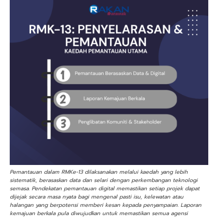
Pemantauan dalam RMKe-13 dilaksanakan melalui kaedah yang lebih
sistematik, berasaskan data dan selari dengan perkembangan teknologi
semasa. Pendekatan pemantauan digital memastikan setiap projek dapat
dijejak secara masa nyata bagi mengenal pasti isu, kelewatan atau
halangan yang berpotensi memberi kesan kepada penyampaian. Laporan
kemajuan berkala pula diwujudkan untuk memastikan semua agensi