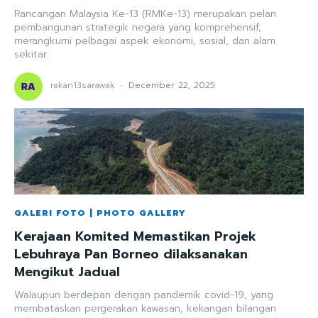
Rancangan Malaysia Ke-13 (RMKe-13) merupakan pelan
pembangunan strategik negara yang komprehensif,
merangkumi pelbagai aspek ekonomi, sosial, dan alam
sekitar.
rakan13sarawak
-
December 22, 2025
GALERI FOTO | PHOTO GALLERY
Kerajaan Komited Memastikan Projek
Lebuhraya Pan Borneo dilaksanakan
Mengikut Jadual
Walaupun berdepan dengan pandemik covid-19, yang
membataskan pergerakan kawasan, kekangan bilangan