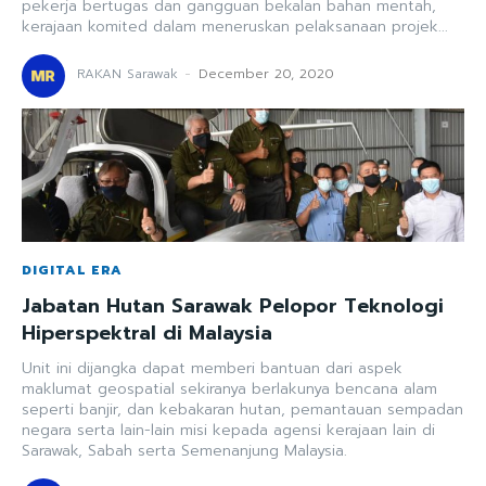
pekerja bertugas dan gangguan bekalan bahan mentah,
kerajaan komited dalam meneruskan pelaksanaan projek...
RAKAN Sarawak
-
December 20, 2020
DIGITAL ERA
Jabatan Hutan Sarawak Pelopor Teknologi
Hiperspektral di Malaysia
Unit ini dijangka dapat memberi bantuan dari aspek
maklumat geospatial sekiranya berlakunya bencana alam
seperti banjir, dan kebakaran hutan, pemantauan sempadan
negara serta lain-lain misi kepada agensi kerajaan lain di
Sarawak, Sabah serta Semenanjung Malaysia.