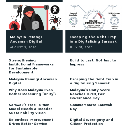
Malaysia Perangi
Escaping the Debt Trap
Ancaman Digital
in a Digitalising Sarawak
AUGUST 3, 2026
JULY 31, 2026
Strengthening
Build to Last, Not Just to
Institutional Frameworks
Impress
for Sustainable
Development
Malaysia Perangi Ancaman
Escaping the Debt Trap in
Digital
a Digitalising Sarawak
Why Does Malaysia Even
Malaysia’s Unity Score
Bother Measuring “Unity”?
Reaches 0.701, Fair
Governance Key
Sarawak’s Free Tuition
Commemorate Sarawak
Model Needs a Broader
Day
Sustainability Vision
Relentless Improvement
Digital Sovereignty and
Drives Better Service
Citizen Protection