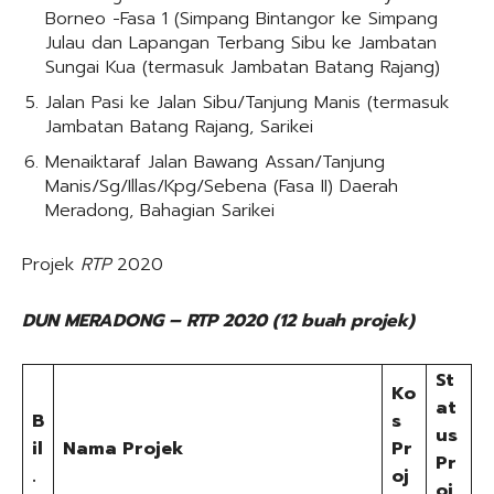
Borneo -Fasa 1 (Simpang Bintangor ke Simpang
Julau dan Lapangan Terbang Sibu ke Jambatan
Sungai Kua (termasuk Jambatan Batang Rajang)
Jalan Pasi ke Jalan Sibu/Tanjung Manis (termasuk
Jambatan Batang Rajang, Sarikei
Menaiktaraf Jalan Bawang Assan/Tanjung
Manis/Sg/Illas/Kpg/Sebena (Fasa II) Daerah
Meradong, Bahagian Sarikei
Projek
RTP
2020
DUN
MERADONG
–
RTP
2020
(12
buah projek)
St
Ko
at
B
s
us
il
Nama Projek
Pr
Pr
.
oj
oj