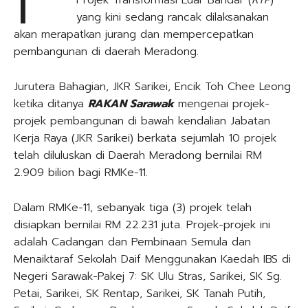
Projek Transformasi Luar Bandar (
RTP
)
yang kini sedang rancak dilaksanakan
akan merapatkan jurang dan mempercepatkan
pembangunan di daerah Meradong.
Jurutera Bahagian, JKR Sarikei, Encik Toh Chee Leong
ketika ditanya
RAKAN Sarawak
mengenai projek-
projek pembangunan di bawah kendalian Jabatan
Kerja Raya (JKR Sarikei) berkata sejumlah 10 projek
telah diluluskan di Daerah Meradong bernilai RM
2.909 bilion bagi RMKe-11.
Dalam RMKe-11, sebanyak tiga (3) projek telah
disiapkan bernilai RM 22.231 juta. Projek-projek ini
adalah Cadangan dan Pembinaan Semula dan
Menaiktaraf Sekolah Daif Menggunakan Kaedah IBS di
Negeri Sarawak-Pakej 7: SK Ulu Stras, Sarikei, SK Sg.
Petai, Sarikei, SK Rentap, Sarikei, SK Tanah Putih,