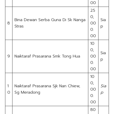
00
25
0,
Bina Dewan Serba Guna Di Sk Nanga
Sia
8
00
Stras
p
0.
00
10
0,
Sia
9
Naiktaraf Prasarana Smk Tong Hua
00
p
0.
00
10
0,
1
Naiktaraf Prasarana Sjk Nan Chiew,
Sia
00
0
Sg Meradong
p
0.
00
80