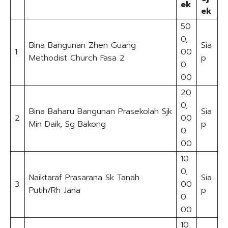
ek
ek
50
0,
Bina Bangunan Zhen Guang
Sia
1
00
Methodist Church Fasa 2
p
0.
00
20
0,
Bina Baharu Bangunan Prasekolah Sjk
Sia
2
00
Min Daik, Sg Bakong
p
0.
00
10
0,
Naiktaraf Prasarana Sk Tanah
Sia
3
00
Putih/Rh Jana
p
0.
00
10