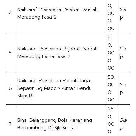
0,
Naiktaraf Prasarana Pejabat Daerah
Sia
4
00
Meradong Fasa 2
p
0.
00
10
0,
Naiktaraf Prasarana Pejabat Daerah
Sia
5
00
Meradong Lama Fasa 2
p
0.
00
50,
Naiktaraf Prasarana Rumah Jagan
00
Sia
6
Sepasir, Sg Mador/Rumah Rendu
0.
p
Skim B
00
25
0,
Bina Gelanggang Bola Keranjang
Sia
7
00
Berbumbung Di Sjk Su Tak
p
0.