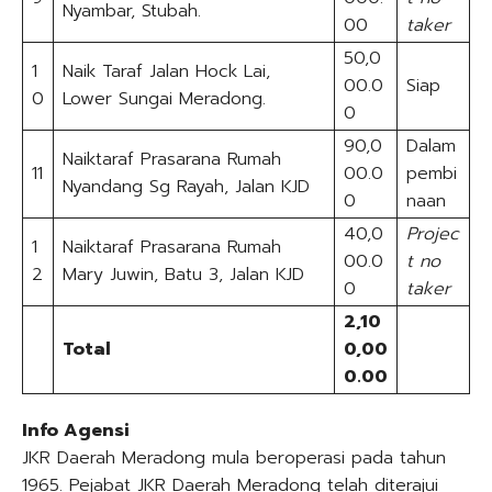
Nyambar, Stubah.
00
taker
50,0
1
Naik Taraf Jalan Hock Lai,
00.0
Siap
0
Lower Sungai Meradong.
0
90,0
Dalam
Naiktaraf Prasarana Rumah
11
00.0
pembi
Nyandang Sg Rayah, Jalan KJD
0
naan
40,0
Projec
1
Naiktaraf Prasarana Rumah
00.0
t
no
2
Mary Juwin, Batu 3, Jalan KJD
0
taker
2,10
Total
0,00
0.00
Info Agensi
JKR Daerah Meradong mula beroperasi pada tahun
1965. Pejabat JKR Daerah Meradong telah diterajui