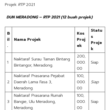
Projek
RTP
2021
DUN
MERADONG
–
RTP
2021
(12
buah projek)
Statu
B
Kos
s
il
Nama Projek
Proj
Proje
.
ek
k
200,
Naiktaraf Surau Taman Bintang
1
000.
Siap
Bintangor, Meradong.
00
Naiktaraf Prasarana Pejabat
100,
2
Daerah Lama Fasa 3,
000.
Siap
Meradong.
00
Naiktaraf Prasarana Rumah
100,
3
Bangie, Ulu Meradong,
000.
Siap
Meradong.
00