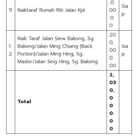
,0
Sia
11
Naiktaraf Rumah Riti Jalan Kjd
00
p
.0
0
20
Naik Taraf Jalan Siew Bakong, Sg.
0,
1
Bakong/Jalan Ming Chiang (Back
Sia
00
2
Portion)/Jalan Ming Hing, Sg.
p
0.
Mador/Jalan Sing Hing, Sg. Bakong
00
2,
03
0,
0
Total
0
0.
0
0