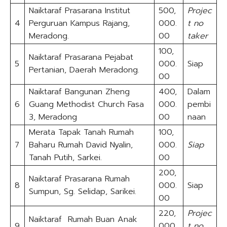
Naiktaraf Prasarana Institut
500,
Projec
4
Perguruan Kampus Rajang,
000.
t
no
Meradong.
00
taker
100,
Naiktaraf Prasarana Pejabat
5
000.
Siap
Pertanian, Daerah Meradong.
00
Naiktaraf Bangunan Zheng
400,
Dalam
6
Guang Methodist Church Fasa
000.
pembi
3, Meradong
00
naan
Merata Tapak Tanah Rumah
100,
7
Baharu Rumah David Nyalin,
000.
Siap
Tanah Putih, Sarkei.
00
200,
Naiktaraf Prasarana Rumah
8
000.
Siap
Sumpun, Sg. Selidap, Sarikei.
00
220,
Projec
Naiktaraf Rumah Buan Anak
9
000.
t
no