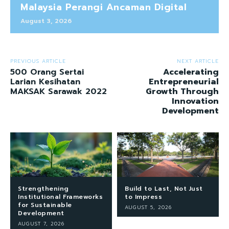
Malaysia Perangi Ancaman Digital
August 3, 2026
PREVIOUS ARTICLE
NEXT ARTICLE
500 Orang Sertai
Accelerating
Larian Kesihatan
Entrepreneurial
MAKSAK Sarawak 2022
Growth Through
Innovation
Development
Strengthening
Build to Last, Not Just
Institutional Frameworks
to Impress
for Sustainable
AUGUST 5, 2026
Development
AUGUST 7, 2026